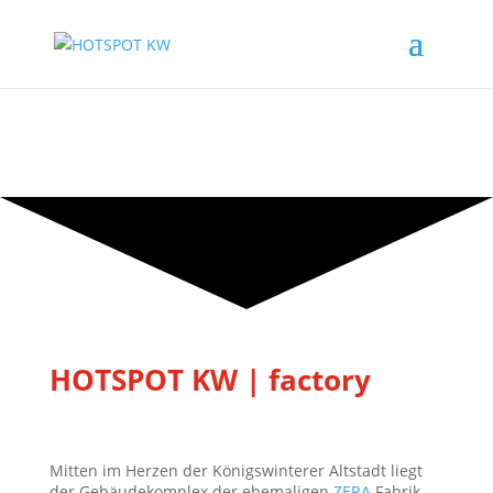
HOTSPOT KW | factory
Mitten im Herzen der Königswinterer Altstadt liegt
der Gebäudekomplex der ehemaligen
ZERA
Fabrik,