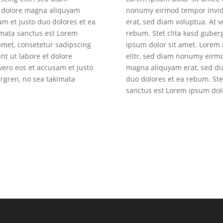
t dolore magna aliquyam
nonumy eirmod tempor invid
am et justo duo dolores et ea
erat, sed diam voluptua. At v
imata sanctus est Lorem
rebum. Stet clita kasd guber
amet, consetetur sadipscing
ipsum dolor sit amet. Lorem 
nt ut labore et dolore
elitr, sed diam nonumy eirmo
vero eos et accusam et justo
magna aliquyam erat, sed dia
ergren, no sea takimata
duo dolores et ea rebum. Ste
sanctus est Lorem ipsum dolo