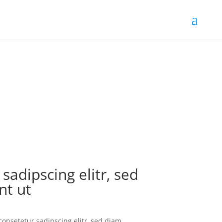
adipscing elitr, sed
nt ut
consetetur sadipscing elitr, sed diam