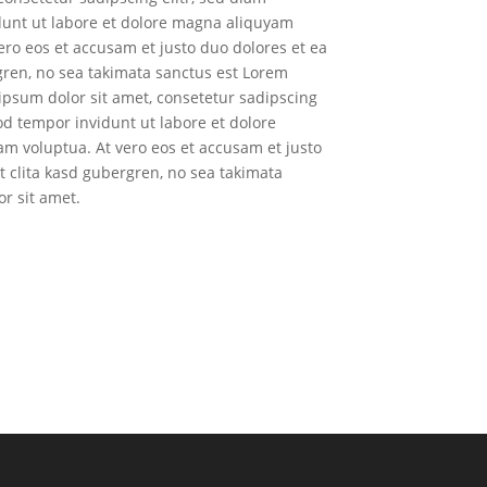
unt ut labore et dolore magna aliquyam
ero eos et accusam et justo duo dolores et ea
gren, no sea takimata sanctus est Lorem
ipsum dolor sit amet, consetetur sadipscing
d tempor invidunt ut labore et dolore
m voluptua. At vero eos et accusam et justo
t clita kasd gubergren, no sea takimata
r sit amet.