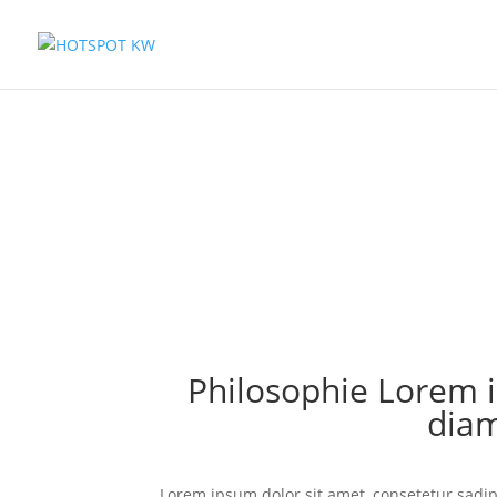
Philosophie Lorem i
diam
Lorem ipsum dolor sit amet, consetetur sadip