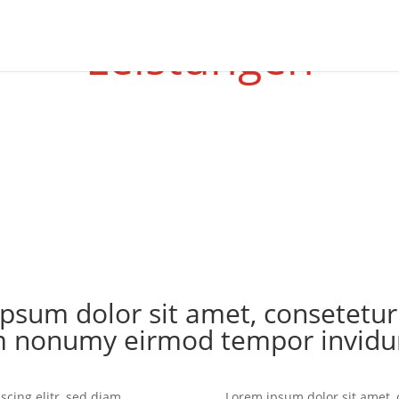
Leistungen
psum dolor sit amet, consetetur s
 nonumy eirmod tempor invidu
scing elitr, sed diam
Lorem ipsum dolor sit amet, 